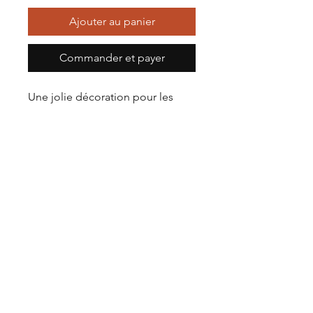
Ajouter au panier
Commander et payer
Une jolie décoration pour les
futurs parents, qui viendra
embellir votre sapin.
À offrir ou à s’offrir, marquez ce
dernier Noël à deux ✨
Finition doré ou argenté,
choisissez la version qui vous
conviendra le mieux en Français
ou en anglais
La boutique
Facebook
Notre histoire
Instagram
Notre savoir-faire
TikTok