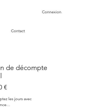
Connexion
Contact
in de décompte
l
Prix
0 €
ez les jours avec
ence…