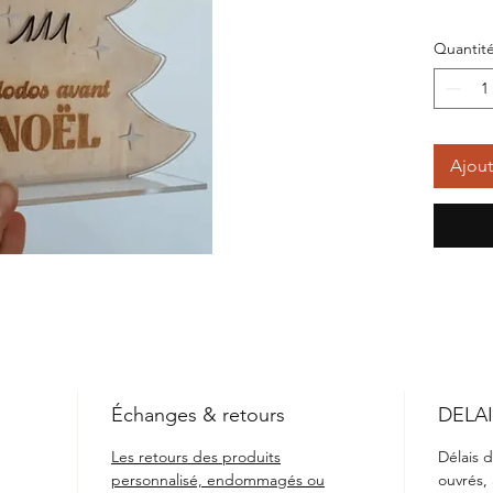
L’activi
Quantit
grands 
Ludique
petit m
avec vo
Ajout
Échanges & retours
DELAI
Les retours des produits
Délais d
personnalisé, endommagés ou
ouvrés,