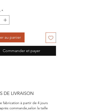
té favorite des petits et des
é
*
!
 et pédagogique, profitez d’un
oment de complicité quotidien
tre/vos enfants.
er au panier
Commander et payer
S DE LIVRAISON
e fabrication à partir de 4 jours
 après commande,selon la taille