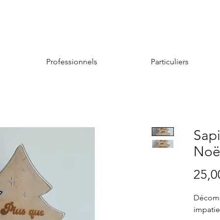
Professionnels
Particuliers
Sap
Noë
25,0
Décompt
impati