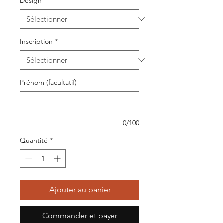
Design
*
Inscription
*
Prénom (facultatif)
0/100
Quantité
*
Ajouter au panier
Commander et payer