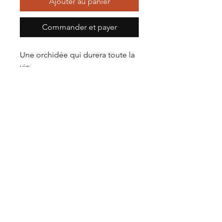
Ajouter au panier
Commander et payer
Une orchidée qui durera toute la
vie,
Ajoutez votre touche personnelle
en gravant un mot, un texte, un
mantra, à l’arrière de cette jolie
orchidée.
Taille 16x23cm
La boutique
Facebook
Notre histoire
Instagram
Notre savoir-faire
TikTok
Contact