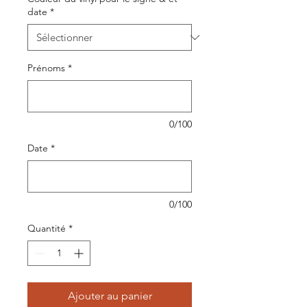
date
*
Prénoms
*
0/100
Date
*
0/100
Quantité
*
Ajouter au panier